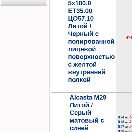
5x100.0
ET35.00
ЦО57.10
Литой /
Черный с
47
полированной
лицевой
поверхностью
с желтой
внутренней
полкой
Alcasta M29
Литой /
Серый
R14
3
от
матовый с
R16
4
от
синей
R17
5
от
R18
6
от