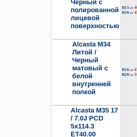
Черный с
R15
4
от
полированной
R16
4
от
лицевой
поверхностью
Alcasta M34
Литой /
Черный
матовый с
R16
4
от
белой
R20
1
от
внутренней
полкой
Alcasta M35 17
/ 7.0J PCD
5x114.3
ET40.00