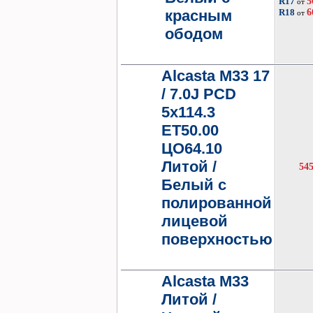
R17
5
от
красным
R18
6
от
ободом
Alcasta M33 17
/ 7.0J PCD
5x114.3
ET50.00
ЦО64.10
Литой /
54
Белый с
полированной
лицевой
поверхностью
Alcasta M33
Литой /