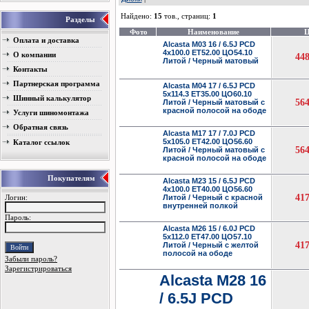
Найдено:
15
тов., страниц:
1
Разделы
Фото
Наименование
Ц
Оплата и доставка
Alcasta M03 16 / 6.5J PCD
4x100.0 ET52.00 ЦО54.10
О компании
44
Литой / Черный матовый
Контакты
Партнерская программа
Alcasta M04 17 / 6.5J PCD
5x114.3 ET35.00 ЦО60.10
Шинный калькулятор
56
Литой / Черный матовый с
красной полосой на ободе
Услуги шиномонтажа
Обратная связь
Alcasta M17 17 / 7.0J PCD
5x105.0 ET42.00 ЦО56.60
Каталог ссылок
56
Литой / Черный матовый с
красной полосой на ободе
Покупателям
Alcasta M23 15 / 6.5J PCD
4x100.0 ET40.00 ЦО56.60
41
Логин:
Литой / Черный с красной
внутренней полкой
Пароль:
Alcasta M26 15 / 6.0J PCD
5x112.0 ET47.00 ЦО57.10
41
Литой / Черный с желтой
полосой на ободе
Забыли пароль?
Зарегистрироваться
Alcasta M28 16
/ 6.5J PCD