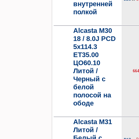
внутренней
полкой
Alcasta M30
18 / 8.0J PCD
5x114.3
ET35.00
ЦО60.10
Литой /
66
Черный с
белой
полосой на
ободе
Alcasta M31
Литой /
Белый с