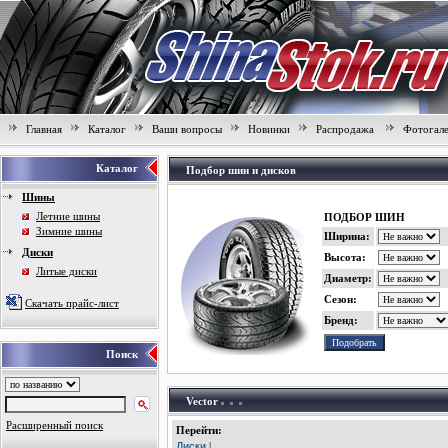
Главная
Каталог
Ваши вопросы
Новинки
Распродажа
Фотогал
Каталог
Подбор шин и дисков
Шины
Летние шины
ПОДБОР ШИН
Зимние шины
Ширина:
Диски
Высота:
Литые диски
Диаметр:
Сезон:
Скачать прайс-лист
Бренд:
Поиск
Vector
Расширенный поиск
Перейти:
Диски
|